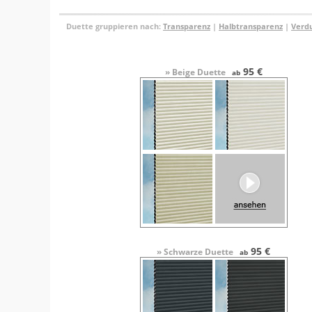
Duette gruppieren nach:
Transparenz
|
Halbtransparenz
|
Verd
95 €
» Beige Duette
ab
95 €
» Schwarze Duette
ab