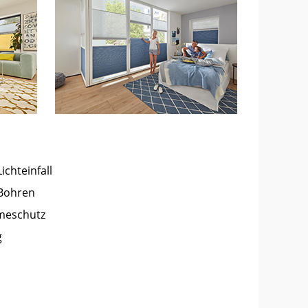
ichteinfall
Bohren
meschutz
g