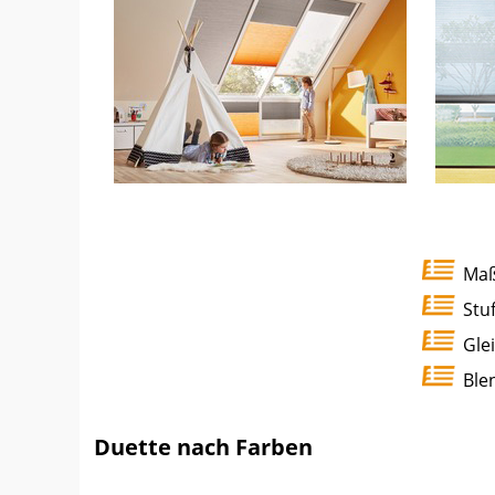
Maß
Stu
Gle
Ble
Duette nach Farben