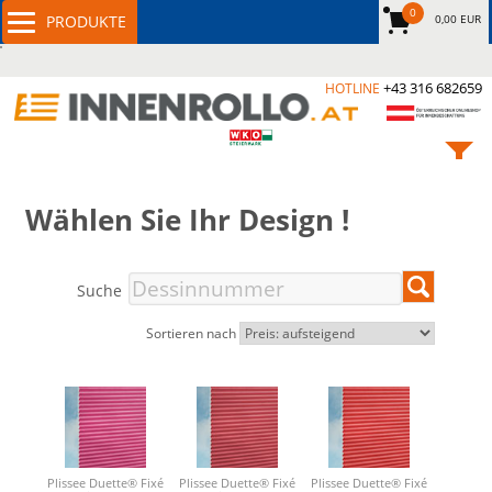
0
0,00 EUR
+43 316 682659
HOTLINE
Wählen Sie Ihr Design !
Suche
Sortieren nach
Plissee Duette® Fixé
Plissee Duette® Fixé
Plissee Duette® Fixé