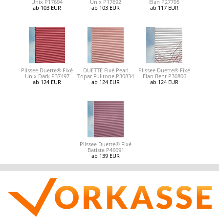
Unix P17694
Unix P17692
Elan P27795
ab 103 EUR
ab 103 EUR
ab 117 EUR
Plissee Duette® Fixé
DUETTE Fixé Pearl
Plissee Duette® Fixé
Unix Dark P37497
Topar Fulltone P30834
Elan Bent P30806
ab 124 EUR
ab 124 EUR
ab 124 EUR
Plissee Duette® Fixé
Batiste P46091
ab 139 EUR