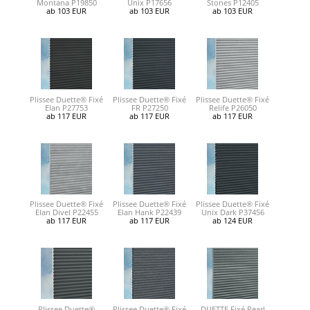
Montana P19850
Unix P17656
Stones P12405
ab 103 EUR
ab 103 EUR
ab 103 EUR
Plissee Duette® Fixé
Plissee Duette® Fixé
Plissee Duette® Fixé
Elan P27753
FR P27250
Relife P26050
ab 117 EUR
ab 117 EUR
ab 117 EUR
Plissee Duette® Fixé
Plissee Duette® Fixé
Plissee Duette® Fixé
Elan Divel P22455
Elan Hank P22439
Unix Dark P37456
ab 117 EUR
ab 117 EUR
ab 124 EUR
Plissee Duette®
Plissee Duette® Fixé
DUETTE Fixé Pearl