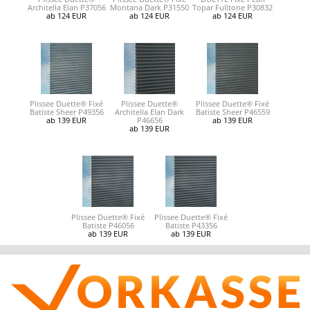
Architella Elan P37056
Montana Dark P31550
Topar Fulltone P30832
ab 124 EUR
ab 124 EUR
ab 124 EUR
Plissee Duette® Fixé
Plissee Duette®
Plissee Duette® Fixé
Batiste Sheer P49356
Architella Elan Dark
Batiste Sheer P46559
ab 139 EUR
P46656
ab 139 EUR
ab 139 EUR
Plissee Duette® Fixé
Plissee Duette® Fixé
Batiste P46056
Batiste P43356
ab 139 EUR
ab 139 EUR