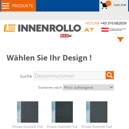
0
0,00 EUR
+43 316 682659
HOTLINE
Wählen Sie Ihr Design !
Suche
Sortieren nach
Plissee Duette® Fixé
Plissee Duette® Fixé
Plissee Duette® Fixé