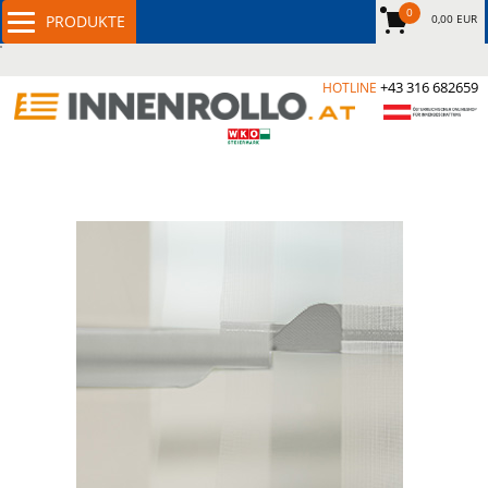
0
0,00 EUR
+43 316 682659
HOTLINE