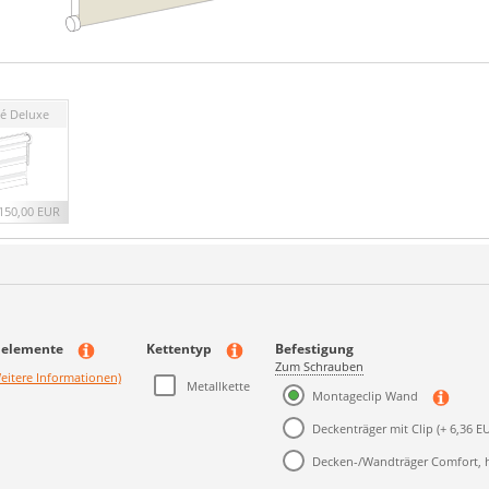
é Deluxe
150,00 EUR
nelemente
Kettentyp
Befestigung
Zum Schrauben
eitere Informationen)
Metallkette
Montageclip Wand
Deckenträger mit Clip
(+ 6,36 E
Decken-/Wandträger Comfort, 