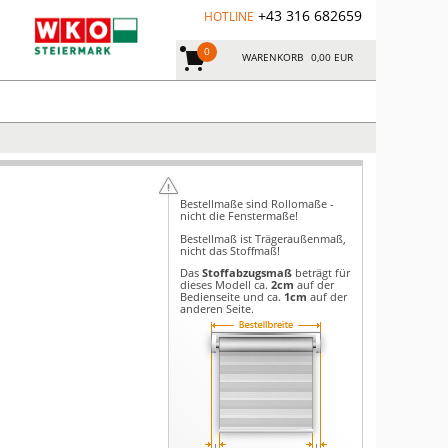
+43 316 682659
HOTLINE
0
WARENKORB
0,00 EUR
Bestellmaße sind Rollomaße -
nicht die Fenstermaße!
Bestellmaß ist Trägeraußenmaß,
nicht das Stoffmaß!
Das
Stoffabzugsmaß
beträgt für
dieses Modell ca.
2cm
auf der
Bedienseite und ca.
1cm
auf der
anderen Seite.