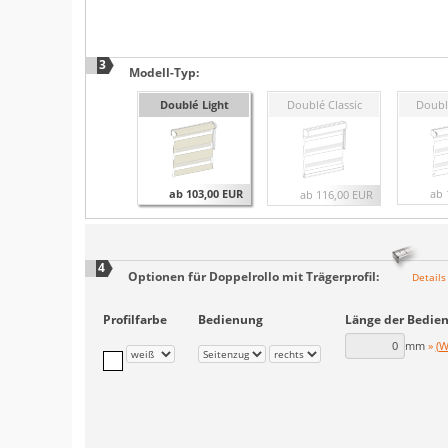
3
Modell-Typ:
Doublé Light
Doublé Classic
Doubl
ab 103,00 EUR
ab 
ab 116,00 EUR
4
Optionen für
Doppelrollo mit Trägerprofil
:
Details
Profilfarbe
Bedienung
Länge der Bedie
mm
(W