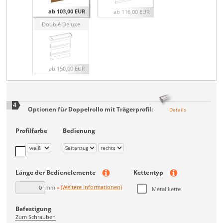
ab 103,00 EUR
ab 116,00 EUR
Doublé Deluxe
ab 150,00 EUR
4
Optionen für
Doppelrollo mit Trägerprofil
:
Details
Profilfarbe
Bedienung
Länge der Bedienelemente
Kettentyp
mm
(Weitere Informationen)
Metallkette
Befestigung
Zum Schrauben