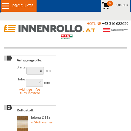
0
0,00 EUR
+43 316 682659
HOTLINE
1
Anlagengröße:
Breite:
mm
Höhe:
mm
wichtige Infos
für's Messen!
2
Rollostoff:
Jelena D113
Stoff wählen