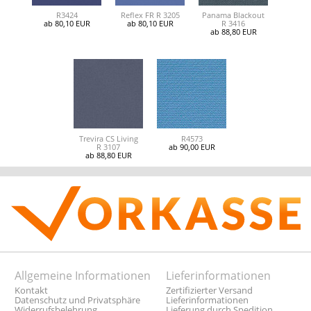
R3424
Reflex FR R 3205
Panama Blackout
ab 80,10 EUR
ab 80,10 EUR
R 3416
ab 88,80 EUR
Trevira CS Living
R4573
R 3107
ab 90,00 EUR
ab 88,80 EUR
Allgemeine Informationen
Lieferinformationen
Kontakt
Zertifizierter Versand
Datenschutz und Privatsphäre
Lieferinformationen
Widerrufsbelehrung
Lieferung durch Spedition