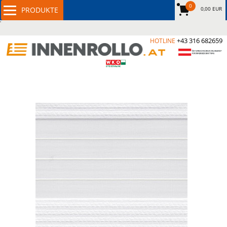
0
0,00 EUR
+43 316 682659
HOTLINE