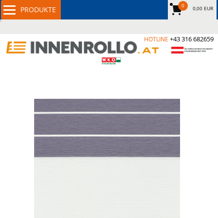
0
0,00 EUR
+43 316 682659
HOTLINE