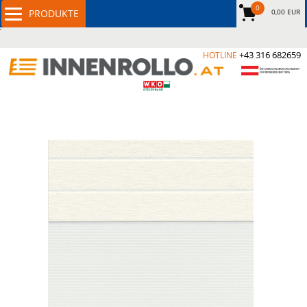
0
0,00 EUR
+43 316 682659
HOTLINE