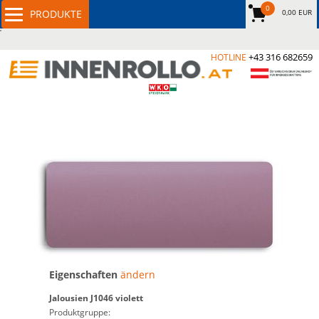
0
0,00 EUR
+43 316 682659
HOTLINE
Eigenschaften
ändern
Jalousien
J1046 violett
Produktgruppe: